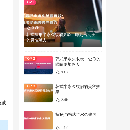
3.8K
韩式眉形半永久纹眉男款：雕刻出完美
的男性魅力
韩式半永久眼妆 – 让你的
眼睛更加迷人
3.0K
韩式半永久纹阴的美容效
果
2.4K
意使
揭秘jm韩式半永久骗局
1.9K