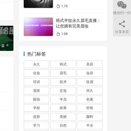
1.7K
微信扫一扫
韩式半纹永久眉毛直播：
让您拥有完美眉妆
分享本页
1.6K
一篇
热门标签
永久
韩式
美容
化妆
眉毛
妆容
培训
技术
纹眉
眉形
定妆
持久
眼线
学员
色素
学校
效果
价格
皮肤
美丽
颜料
学习
自然
半永