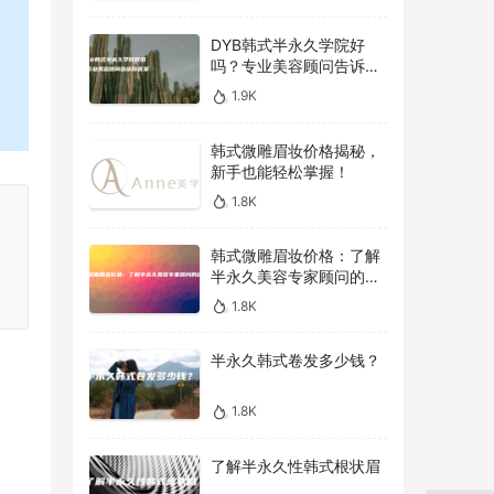
DYB韩式半永久学院好
吗？专业美容顾问告诉你
答案！
1.9K
韩式微雕眉妆价格揭秘，
新手也能轻松掌握！
1.8K
韩式微雕眉妆价格：了解
半永久美容专家顾问的建
议
1.8K
半永久韩式卷发多少钱？
1.8K
了解半永久性韩式根状眉