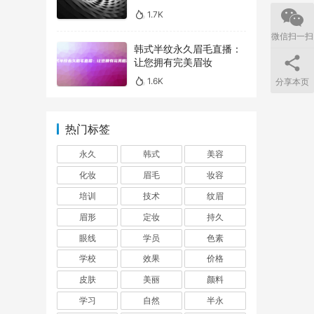
1.7K
微信扫一扫
韩式半纹永久眉毛直播：
让您拥有完美眉妆
1.6K
分享本页
热门标签
永久
韩式
美容
化妆
眉毛
妆容
培训
技术
纹眉
眉形
定妆
持久
眼线
学员
色素
学校
效果
价格
皮肤
美丽
颜料
学习
自然
半永