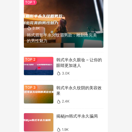
3.8K
韩式眉形半永久纹眉男款：雕刻出完美
的男性魅力
韩式半永久眼妆 – 让你的
眼睛更加迷人
3.0K
韩式半永久纹阴的美容效
果
2.4K
揭秘jm韩式半永久骗局
1.9K