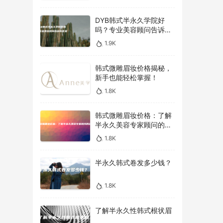
DYB韩式半永久学院好
吗？专业美容顾问告诉你
答案！
1.9K
韩式微雕眉妆价格揭秘，
新手也能轻松掌握！
1.8K
韩式微雕眉妆价格：了解
半永久美容专家顾问的建
议
1.8K
半永久韩式卷发多少钱？
1.8K
了解半永久性韩式根状眉