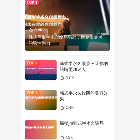
3.8K
韩式眉形半永久纹眉男款：雕刻出完美
的男性魅力
韩式半永久眼妆 – 让你的
眼睛更加迷人
3.0K
韩式半永久纹阴的美容效
果
2.4K
揭秘jm韩式半永久骗局
1.9K