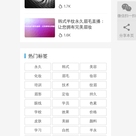
1.7K
微信扫一扫
韩式半纹永久眉毛直播：
让您拥有完美眉妆
1.6K
分享本页
热门标签
永久
韩式
美容
化妆
眉毛
妆容
培训
技术
纹眉
眉形
定妆
持久
眼线
学员
色素
学校
效果
价格
皮肤
美丽
颜料
学习
自然
半永