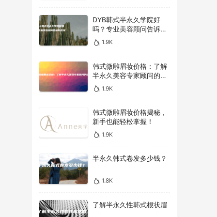
DYB韩式半永久学院好
吗？专业美容顾问告诉你
答案！
1.9K
韩式微雕眉妆价格：了解
半永久美容专家顾问的建
议
1.9K
韩式微雕眉妆价格揭秘，
新手也能轻松掌握！
1.9K
半永久韩式卷发多少钱？
1.8K
了解半永久性韩式根状眉