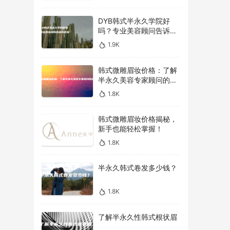
DYB韩式半永久学院好
吗？专业美容顾问告诉你
答案！
1.9K
韩式微雕眉妆价格：了解
半永久美容专家顾问的建
议
1.8K
韩式微雕眉妆价格揭秘，
新手也能轻松掌握！
1.8K
半永久韩式卷发多少钱？
1.8K
了解半永久性韩式根状眉