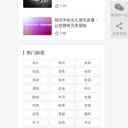
1.7K
微信扫一扫
韩式半纹永久眉毛直播：
让您拥有完美眉妆
1.6K
分享本页
热门标签
永久
韩式
美容
化妆
眉毛
妆容
培训
技术
纹眉
眉形
定妆
持久
眼线
学员
色素
学校
效果
价格
皮肤
美丽
颜料
学习
自然
半永