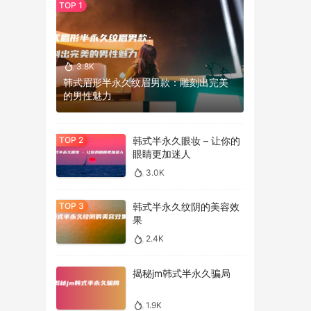
3.8K
韩式眉形半永久纹眉男款：雕刻出完美
的男性魅力
韩式半永久眼妆 – 让你的
眼睛更加迷人
3.0K
韩式半永久纹阴的美容效
果
2.4K
揭秘jm韩式半永久骗局
1.9K