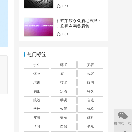
1.7K
韩式半纹永久眉毛直播：
让您拥有完美眉妆
1.6K
热门标签
永久
韩式
美容
化妆
眉毛
妆容
培训
技术
纹眉
眉形
定妆
持久
眼线
学员
色素
学校
效果
价格
皮肤
美丽
颜料
微信扫一扫
学习
自然
半永