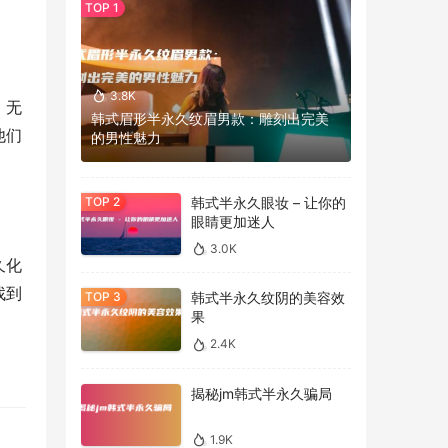
3.8K
。无
韩式眉形半永久纹眉男款：雕刻出完美
他们
的男性魅力
韩式半永久眼妆 – 让你的
眼睛更加迷人
3.0K
久化
找到
韩式半永久纹阴的美容效
果
2.4K
揭秘jm韩式半永久骗局
1.9K