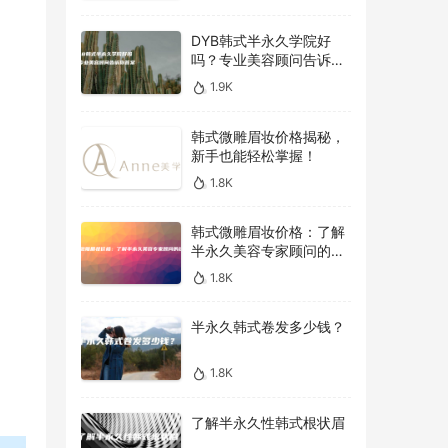
DYB韩式半永久学院好
吗？专业美容顾问告诉你
答案！
1.9K
韩式微雕眉妆价格揭秘，
新手也能轻松掌握！
1.8K
韩式微雕眉妆价格：了解
半永久美容专家顾问的建
议
1.8K
半永久韩式卷发多少钱？
1.8K
了解半永久性韩式根状眉