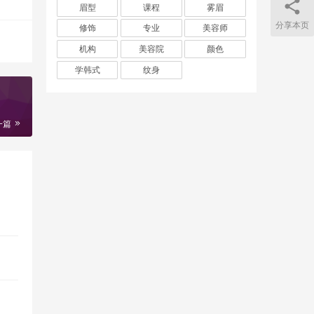
眉型
课程
雾眉
分享本页
修饰
专业
美容师
机构
美容院
颜色
学韩式
纹身
一篇