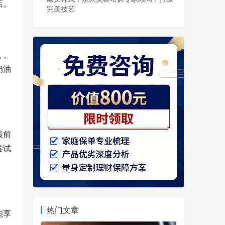
店。
完美技艺
题，
奶油
最前
尝试
热门文章
能享