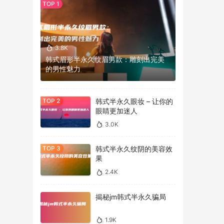
3.8K
韩式眉形半永久纹眉男款：雕刻出完美
的男性魅力
韩式半永久眼妆 – 让你的
眼睛更加迷人
3.0K
韩式半永久纹阴的美容效
果
2.4K
揭秘jm韩式半永久骗局
1.9K