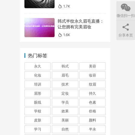
1.7K
微信扫一扫
韩式半纹永久眉毛直播：
让您拥有完美眉妆
1.6K
分享本页
热门标签
永久
韩式
美容
化妆
眉毛
妆容
培训
技术
纹眉
眉形
定妆
持久
眼线
学员
色素
学校
效果
价格
皮肤
美丽
颜料
学习
自然
半永