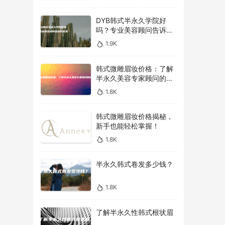
DYB韩式半永久学院好
吗？专业美容顾问告诉你
答案！
1.9K
韩式微雕眉妆价格：了解
半永久美容专家顾问的建
议
1.8K
韩式微雕眉妆价格揭秘，
新手也能轻松掌握！
1.8K
半永久韩式卷发多少钱？
1.8K
了解半永久性韩式根状眉