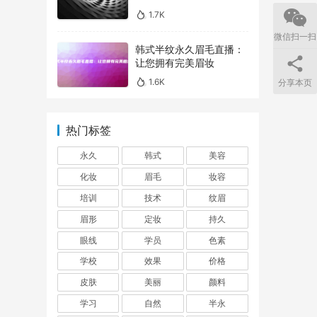
1.7K
微信扫一扫
韩式半纹永久眉毛直播：
让您拥有完美眉妆
1.6K
分享本页
热门标签
永久
韩式
美容
化妆
眉毛
妆容
培训
技术
纹眉
眉形
定妆
持久
眼线
学员
色素
学校
效果
价格
皮肤
美丽
颜料
学习
自然
半永