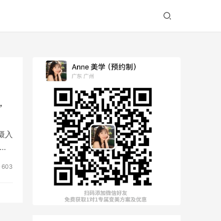
，
摄入
：
603