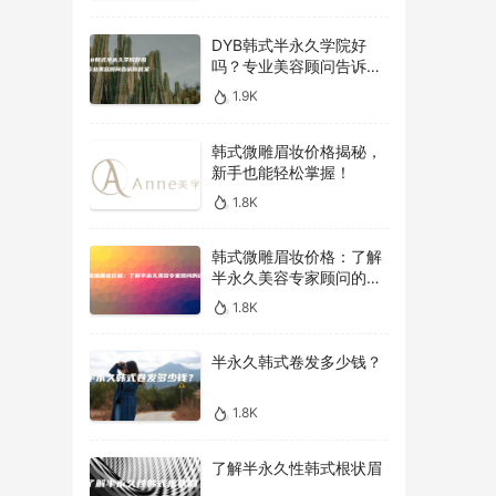
DYB韩式半永久学院好
吗？专业美容顾问告诉你
答案！
1.9K
韩式微雕眉妆价格揭秘，
新手也能轻松掌握！
1.8K
韩式微雕眉妆价格：了解
半永久美容专家顾问的建
议
1.8K
半永久韩式卷发多少钱？
1.8K
了解半永久性韩式根状眉