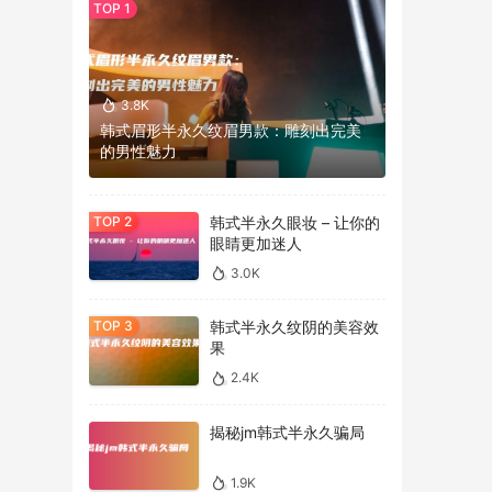
3.8K
韩式眉形半永久纹眉男款：雕刻出完美
的男性魅力
韩式半永久眼妆 – 让你的
眼睛更加迷人
3.0K
韩式半永久纹阴的美容效
果
2.4K
揭秘jm韩式半永久骗局
1.9K