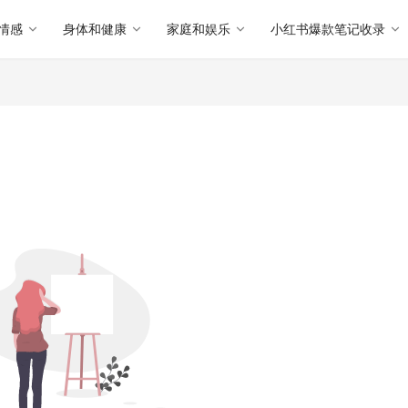
情感
身体和健康
家庭和娱乐
小红书爆款笔记收录