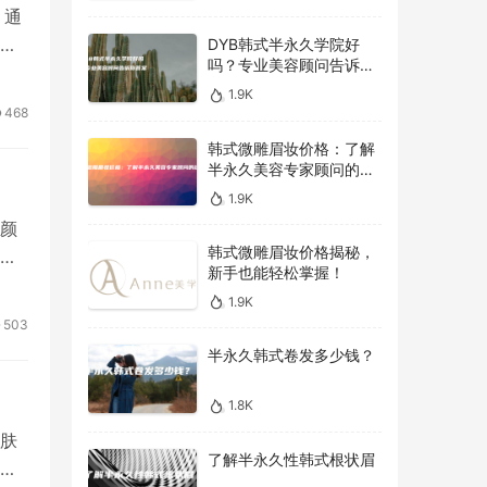
，通
能
DYB韩式半永久学院好
吗？专业美容顾问告诉你
答案！
1.9K
468
韩式微雕眉妆价格：了解
半永久美容专家顾问的建
议
1.9K
颜
韩式微雕眉妆价格揭秘，
化
新手也能轻松掌握！
1.9K
503
半永久韩式卷发多少钱？
1.8K
肤
了解半永久性韩式根状眉
都