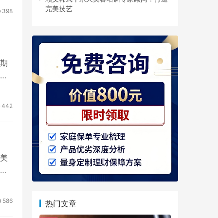
完美技艺
398
期
体
442
美
带
586
热门文章