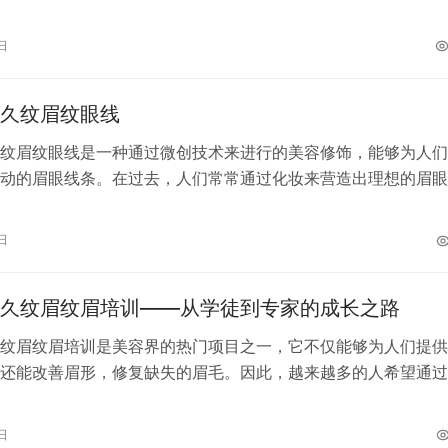
非常感兴趣，但对于价格方面了解的不…
日
久纹眉纹眼线
纹眉纹眼线是一种通过微创技术来进行的美容修饰，能够为人们
动的眉眼线条。在过去，人们常常通过化妆来营造出理想的眉眼
种方法需要每天的重复操作，费时费力…
日
久纹眉纹眉培训——从学徒到专家的成长之路
纹眉纹眉培训是美容界的热门项目之一，它不仅能够为人们提供
还能改善眉形，修复缺失的眉毛。因此，越来越多的人希望通过
，成为一名半永久美容专家。 为什么…
日