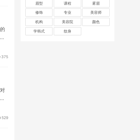
眉型
课程
雾眉
修饰
专业
美容师
机构
美容院
颜色
的
学韩式
纹身
是
375
对
我
529