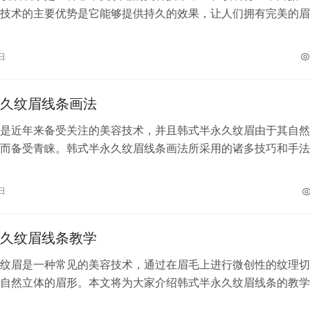
技术的主要优势是它能够提供持久的效果，让人们拥有完美的眉
要每天都进行修饰。 1. 持久稳定 …
日
久纹眉线条画法
是近年来备受关注的美容技术，并且韩式半永久纹眉由于其自然
而备受青睐。韩式半永久纹眉线条画法所采用的诸多技巧和手法
加立体、自然，并且能够很好地修复脱…
日
久纹眉线条教学
纹眉是一种常见的美容技术，通过在眉毛上进行微创性的纹理切
自然立体的眉形。本文将为大家介绍韩式半永久纹眉线条的教学
一：准备工作 在进行韩式半永久纹眉之…