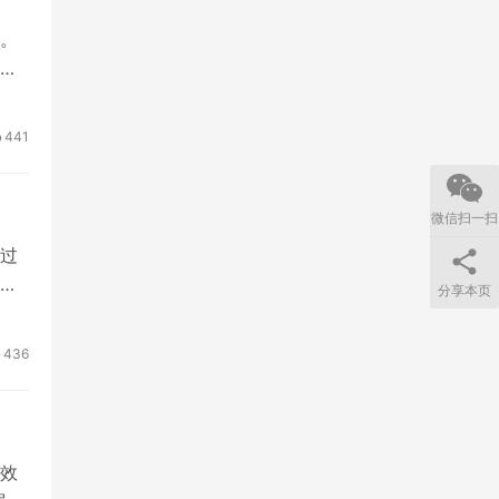
。
将
441
微信扫一扫
过
体
分享本页
436
效