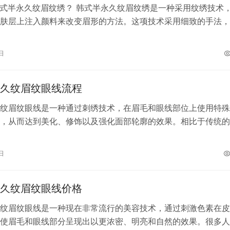
是韩式半永久纹眉纹绣？ 韩式半永久纹眉纹绣是一种采用纹绣技术
肤层上注入颜料来改变眉形的方法。这项技术采用细致的手法，
然立体的眉形，使之看起来与真…
日
久纹眉纹眼线流程
纹眉纹眼线是一种通过刺绣技术，在眉毛和眼线部位上使用特殊
，从而达到美化、修饰以及强化面部轮廓的效果。相比于传统的
式半永久纹眉纹眼线具有持久、自然、…
日
久纹眉纹眼线价格
纹眉纹眼线是一种现在非常流行的美容技术，通过刺激色素在皮
使眉毛和眼线部分呈现出以更浓密、明亮和自然的效果。很多人