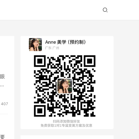
眼
称
407
要