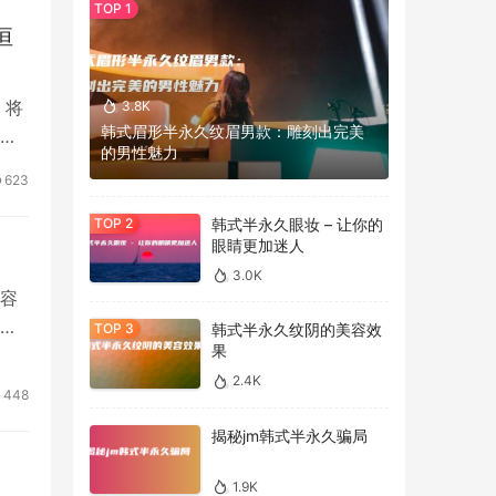
恒
，将
3.8K
韩式眉形半永久纹眉男款：雕刻出完美
纹
的男性魅力
623
韩式半永久眼妆 – 让你的
眼睛更加迷人
3.0K
容
半
韩式半永久纹阴的美容效
果
2.4K
448
揭秘jm韩式半永久骗局
1.9K