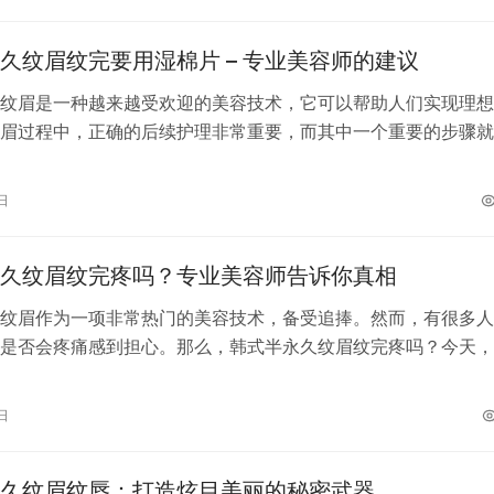
久纹眉纹完要用湿棉片 – 专业美容师的建议
纹眉是一种越来越受欢迎的美容技术，它可以帮助人们实现理想
眉过程中，正确的后续护理非常重要，而其中一个重要的步骤就
。在这篇文章中，我将向您解释为什么…
日
久纹眉纹完疼吗？专业美容师告诉你真相
纹眉作为一项非常热门的美容技术，备受追捧。然而，有很多人
是否会疼痛感到担心。那么，韩式半永久纹眉纹完疼吗？今天，
业美容师，为您解答这个问题。 纹眉…
日
久纹眉纹唇：打造炫目美丽的秘密武器