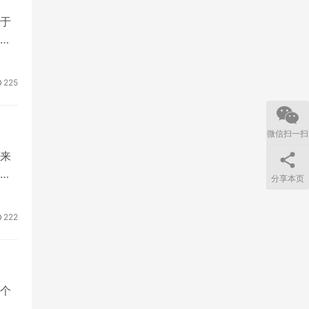
于
为
225
微信扫一扫
来
精
分享本页
222
个
其