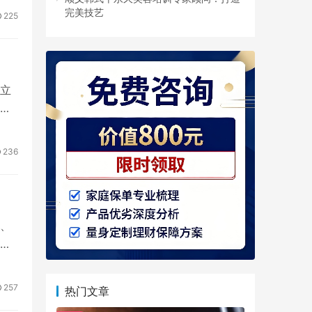
完美技艺
225
立
事
236
、
在
257
热门文章