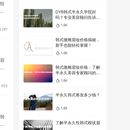
纷
在
DYB韩式半永久学院好
吗？专业美容顾问告诉你
答案！
1.9K
281
韩式微雕眉妆价格揭秘，
新手也能轻松掌握！
1.8K
容
韩式微雕眉妆价格：了解
个
半永久美容专家顾问的建
议
1.8K
305
半永久韩式卷发多少钱？
1.8K
韩
了解半永久性韩式根状眉
拥