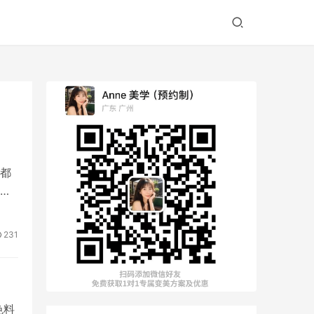
都
永
231
色料