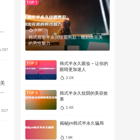
修
3.8K
韩式眉形半永久纹眉男款：雕刻出完美
的男性魅力
297
韩式半永久眼妆 – 让你的
眼睛更加迷人
3.0K
美
容
韩式半永久纹阴的美容效
果
2.4K
307
揭秘jm韩式半永久骗局
1.9K