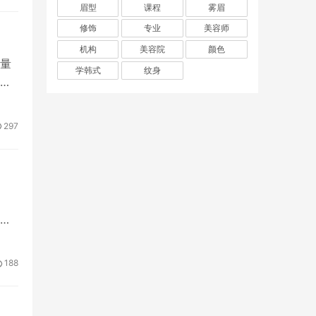
眉型
课程
雾眉
修饰
专业
美容师
机构
美容院
颜色
量
学韩式
纹身
最
297
众
188