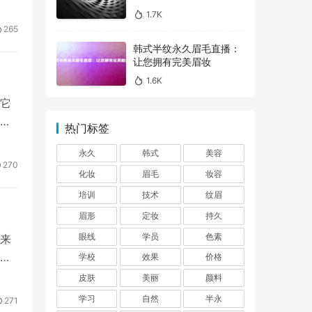
1.7K
265
韩式半纹永久眉毛直播：
让您拥有完美眉妆
1.6K
它
、
热门标签
永久
韩式
美容
270
化妆
眉毛
妆容
培训
技术
纹眉
眉形
定妆
持久
眼线
学员
色素
来
你
学校
效果
价格
皮肤
美丽
颜料
学习
自然
半永
271