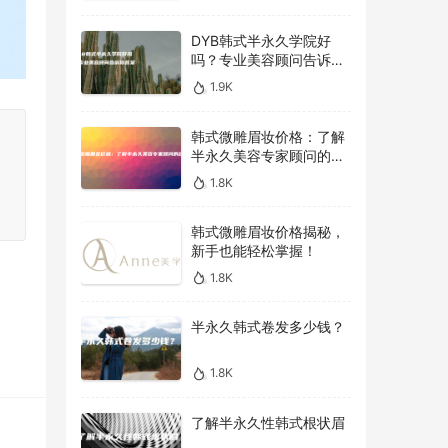
DYB韩式半永久学院好
吗？专业美容顾问告诉你
答案！
1.9K
韩式微雕眉妆价格：了解
半永久美容专家顾问的建
议
1.8K
韩式微雕眉妆价格揭秘，
新手也能轻松掌握！
1.8K
半永久韩式卷发多少钱？
1.8K
了解半永久性韩式根状眉