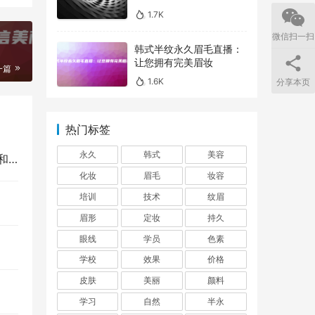
1.7K
微信扫一扫
韩式半纹永久眉毛直播：
让您拥有完美眉妆
一篇
1.6K
分享本页
热门标签
永久
韩式
美容
会
化妆
眉毛
妆容
培训
技术
纹眉
眉形
定妆
持久
眼线
学员
色素
学校
效果
价格
皮肤
美丽
颜料
学习
自然
半永