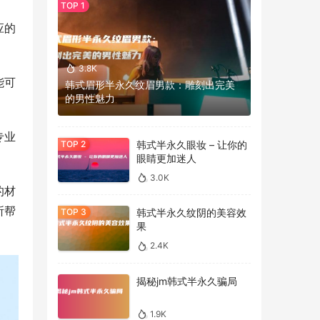
应的
3.8K
能可
韩式眉形半永久纹眉男款：雕刻出完美
的男性魅力
专业
韩式半永久眼妆 – 让你的
眼睛更加迷人
3.0K
的材
所帮
韩式半永久纹阴的美容效
果
2.4K
揭秘jm韩式半永久骗局
1.9K