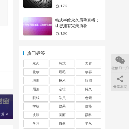
1.7K
韩式半纹永久眉毛直播：
让您拥有完美眉妆
1.6K
热门标签
永久
韩式
美容
微信扫一扫
化妆
眉毛
妆容
培训
技术
纹眉
分享本页
眉形
定妆
持久
眼线
学员
色素
学校
效果
价格
一篇
皮肤
美丽
颜料
学习
自然
半永