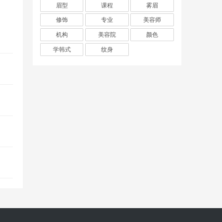
眉型
课程
雾眉
修饰
专业
美容师
机构
美容院
颜色
学韩式
纹身