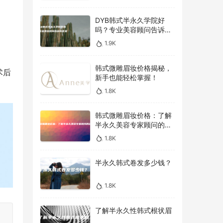
DYB韩式半永久学院好
吗？专业美容顾问告诉你
答案！
1.9K
韩式微雕眉妆价格揭秘，
术后
新手也能轻松掌握！
1.8K
韩式微雕眉妆价格：了解
半永久美容专家顾问的建
议
1.8K
半永久韩式卷发多少钱？
1.8K
了解半永久性韩式根状眉