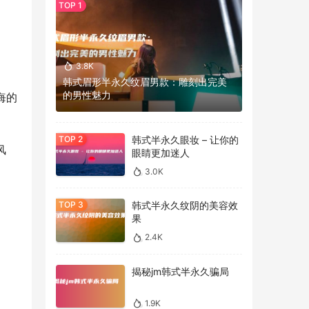
3.8K
韩式眉形半永久纹眉男款：雕刻出完美
的男性魅力
悔的
韩式半永久眼妆 – 让你的
风
眼睛更加迷人
3.0K
韩式半永久纹阴的美容效
果
2.4K
揭秘jm韩式半永久骗局
1.9K