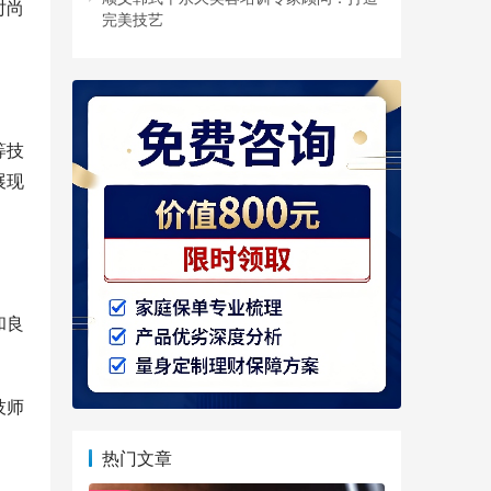
时尚
完美技艺
等技
展现
和良
技师
热门文章