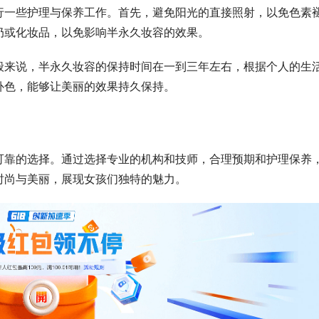
行一些护理与保养工作。首先，避免阳光的直接照射，以免色素
奶或化妆品，以免影响半永久妆容的效果。
般来说，半永久妆容的保持时间在一到三年左右，根据个人的生
补色，能够让美丽的效果持久保持。
可靠的选择。通过选择专业的机构和技师，合理预期和护理保养
时尚与美丽，展现女孩们独特的魅力。