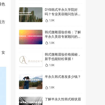
褪色
DYB韩式半永久学院好
吗？专业美容顾问告诉你
答案！
1.9K
活方
韩式微雕眉妆价格：了解
半永久美容专家顾问的建
议
1.9K
，女
韩式微雕眉妆价格揭秘，
新手也能轻松掌握！
1.9K
半永久韩式卷发多少钱？
1.8K
了解半永久性韩式根状眉