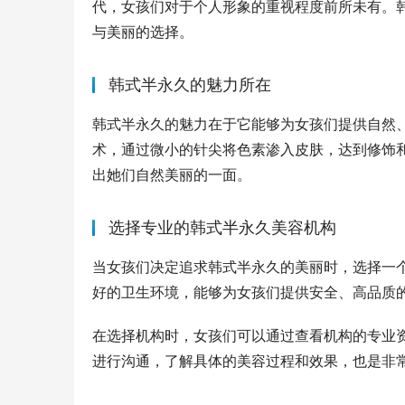
代，女孩们对于个人形象的重视程度前所未有。
与美丽的选择。
韩式半永久的魅力所在
韩式半永久的魅力在于它能够为女孩们提供自然
术，通过微小的针尖将色素渗入皮肤，达到修饰
出她们自然美丽的一面。
选择专业的韩式半永久美容机构
当女孩们决定追求韩式半永久的美丽时，选择一
好的卫生环境，能够为女孩们提供安全、高品质
在选择机构时，女孩们可以通过查看机构的专业
进行沟通，了解具体的美容过程和效果，也是非