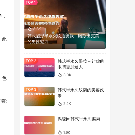
异，
3.8K
韩式眉形半永久纹眉男款：雕刻出完美
。此
的男性魅力
韩式半永久眼妆 – 让你的
眼睛更加迷人
3.0K
，色
韩式半永久纹阴的美容效
果
师能
2.4K
揭秘jm韩式半永久骗局
1.9K