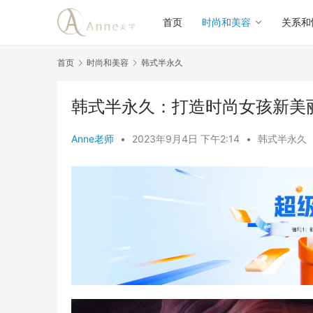
首页
时尚和美容
关系和
首页
时尚和美容
韩式半永久
韩式半永久：打造时尚女孩新美
Anne老师
•
2023年9月4日 下午2:14
•
韩式半永久