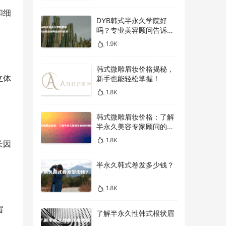
和细
DYB韩式半永久学院好
吗？专业美容顾问告诉你
答案！
1.9K
韩式微雕眉妆价格揭秘，
立体
新手也能轻松掌握！
1.8K
韩式微雕眉妆价格：了解
半永久美容专家顾问的建
议
1.8K
长因
半永久韩式卷发多少钱？
1.8K
眉
了解半永久性韩式根状眉