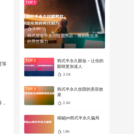
3.8K
韩式眉形半永久纹眉男款：雕刻出完美
的男性魅力
韩式半永久眼妆 – 让你的
度等
眼睛更加迷人
3.0K
韩式半永久纹阴的美容效
果
料，
2.4K
揭秘jm韩式半永久骗局
1.9K