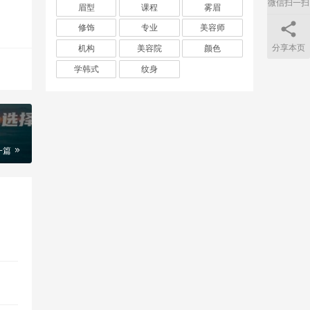
微信扫一扫
眉型
课程
雾眉
修饰
专业
美容师
分享本页
机构
美容院
颜色
学韩式
纹身
一篇