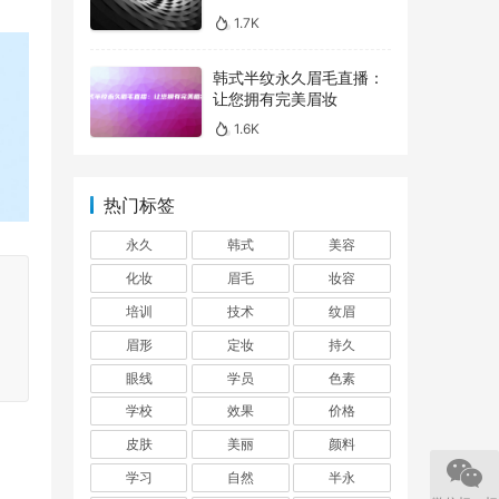
1.7K
韩式半纹永久眉毛直播：
让您拥有完美眉妆
1.6K
热门标签
永久
韩式
美容
化妆
眉毛
妆容
培训
技术
纹眉
眉形
定妆
持久
眼线
学员
色素
学校
效果
价格
皮肤
美丽
颜料
学习
自然
半永