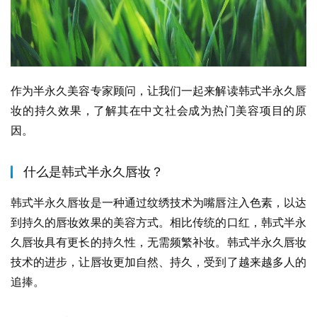
作为半永久美容专家顾问，让我们一起来解读韩式半永久唇
妆的持久效果，了解其在中文社会成为热门美容项目的原
因。
什么是韩式半永久唇妆？
韩式半永久唇妆是一种通过纹绣技术为嘴唇注入色素，以达
到持久的唇妆效果的美容方式。相比传统的口红，韩式半永
久唇妆具有更长的持久性，无需频繁补妆。韩式半永久唇妆
技术的进步，让唇妆更加自然、持久，受到了越来越多人的
追捧。