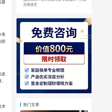
这篇
完美技艺
许美
的部
的皮
唇。
热门文章
技术