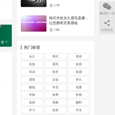
1.7K
微信扫一扫
韩式半纹永久眉毛直播：
让您拥有完美眉妆
1.6K
分享本页
一篇
热门标签
永久
韩式
美容
化妆
眉毛
妆容
培训
技术
纹眉
眉形
定妆
持久
眼线
学员
色素
学校
效果
价格
皮肤
美丽
颜料
学习
自然
半永