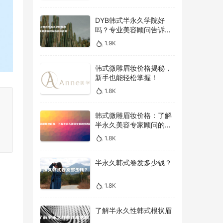
DYB韩式半永久学院好
吗？专业美容顾问告诉你
答案！
1.9K
韩式微雕眉妆价格揭秘，
新手也能轻松掌握！
1.8K
韩式微雕眉妆价格：了解
半永久美容专家顾问的建
议
1.8K
半永久韩式卷发多少钱？
1.8K
了解半永久性韩式根状眉