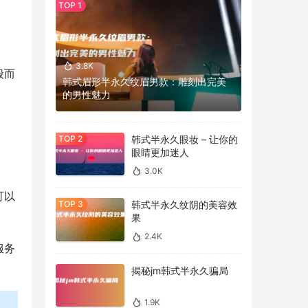
3.8K
般而
韩式眉形半永久纹眉男款：雕刻出完美
的男性魅力
韩式半永久眼妆 – 让你的
眼睛更加迷人
3.0K
可以
韩式半永久纹阴的美容效
果
2.4K
服务
揭秘jm韩式半永久骗局
1.9K